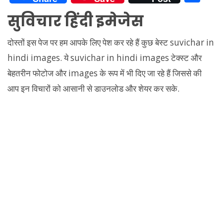
at
e
itt
d
er
p
ai
k
h
सुविचार हिंदी इमेजेस
s
gr
er
di
e
y
l
e
ar
A
a
t
st
Li
dI
e
दोस्तों इस पेज पर हम आपके लिए पेश कर रहे हैं कुछ बेस्ट suvichar in
p
m
n
n
hindi images. ये suvichar in hindi images टेक्स्ट और
p
k
बेहतरीन फोटोज और images के रूप में भी दिए जा रहे हैं जिससे की
आप इन विचारों को आसानी से डाउनलोड और शेयर कर सके.