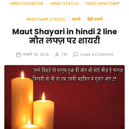
HINDI FACEBOOK
HINDI STATUS
HINDI WHATSAPP
WHATSAPP STATUS
शायरी
हिंदी शायरी
Maut Shayari in hindi 2 line
मौत लफ्ज़ पर शायरी
on
जनवरी 18, 2016
TM
Leave a Comment
Maut
Shayari
in
hindi
2
line
मौत
लफ्ज़
पर
शायरी