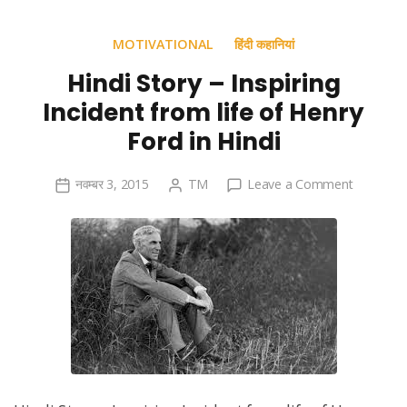
MOTIVATIONAL
हिंदी कहानियां
Hindi Story – Inspiring
Incident from life of Henry
Ford in Hindi
on
नवम्बर 3, 2015
TM
Leave a Comment
Hindi
Story
–
Inspiring
Incident
from
life
of
Henry