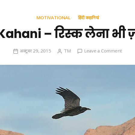
MOTIVATIONAL
हिंदी कहानियां
Kahani – रिस्क लेना भी ज़र
on
अक्टूबर 29, 2015
TM
Leave a Comment
Hindi
Kahan
–
रिस्क
लेना
भी
ज़रूरी
है!