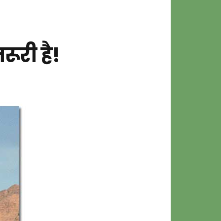
ूरी है!
i