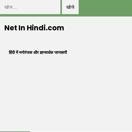
निम्न
को
Skip
खोजें:
Net In Hindi.com
to
content
हिंदी में मनोरंजक और ज्ञानवर्धक जानकारी