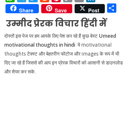
h
el
w
e
nt
o
m
n
S
Share
Save
Post
at
e
itt
d
er
p
ai
k
h
उम्मीद
प्रेरक विचार हिंदी में
s
gr
er
di
e
y
l
e
ar
A
a
t
st
Li
dI
e
दोस्तों इस पेज पर हम आपके लिए पेश कर रहे हैं कुछ बेस्ट
Umeed
p
m
n
n
motivational thoughts in hindi
ये motivational
p
k
thoughts टेक्स्ट और बेहतरीन फोटोज और images के रूप में भी
दिए जा रहे हैं जिससे की आप इन प्रेरक विचारों को आसानी से डाउनलोड
और शेयर कर सके.