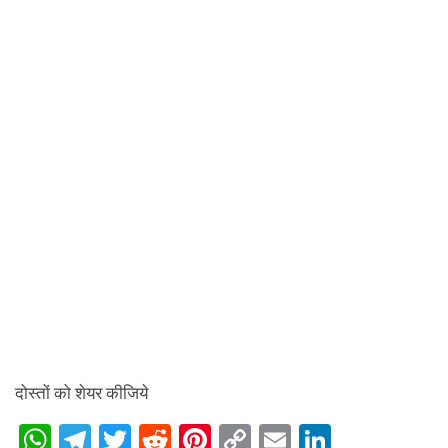
दोस्तों को शेयर कीजिये
W
T
T
R
Pi
C
E
Li