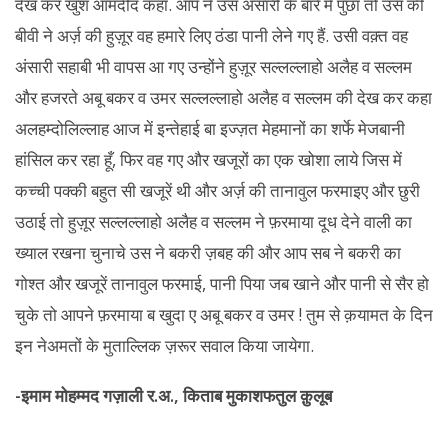
देख कर खुश आमदीद कहा. आप ने उस अंसारी के बारे में पुछा तो उस की
बीवी ने अर्ज़ की हुज़ूर वह हमारे लिए ठंडा पानी लेने गए हैं. उसी वक़्त वह
अंसारी सहाबी भी वापस आ गए उन्होंने हुज़ूर सल्लल्लाहो अलैह व सल्लम
और हजरते अबू बकर व उमर सल्लल्लाहो अलैह व सल्लम की देख कर कहा
अलहम्दोलिल्लाह आज में इन्तेहाई बा इज्ज़त मेहमानों का शर्फे मेजबानी
हांसिल कर रहा हूँ, फिर वह गए और खजूरों का एक खोशा लाये जिस में
कच्ची पक्की बहुत सी खजूरें थी और अर्ज़ की तानावुल फरमाइए और छुरी
उठाई तो हुज़ूर सल्लल्लाहो अलैह व सल्लम ने फ़रमाया दूध देने वाली का
ख्याल रखना चुनाचे उस ने बकरी ज़बह की और आप सब ने बकरी का
गोश्त और खजूरें तानावुल फरमाई, पानी पिया जब खाने और पानी से सैर हो
चुके तो आपने फ़रमाया ब खुदा ए अबू बकर व उमर ! तुम से क़यामत के दिन
इन नेअमतों के मुताल्लिक ज़रूर सवाल किया जायेगा.
-इमाम मोहम्मद गज़ाली र.अ., किताब मुकाशफतुल क़ुलूब