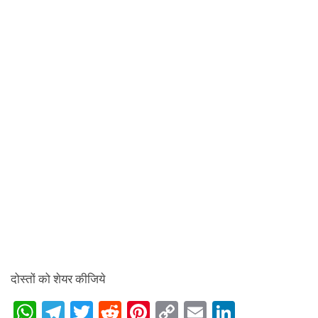
दोस्तों को शेयर कीजिये
W
T
T
R
Pi
C
E
Li