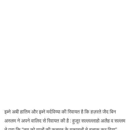
इब्ने अबी हातिम और इब्ने मर्दविय्या की रिवायत है कि हज़रते जैद बिन
अस्लम ने अपने वालिद से रिवायत की है : हुजूर सल्लल्लाहो अलैह व सल्लम
ने पढ़ा कि “तुम को मालों की कसरत के मुकाबलों ने हलाक कर दिया”