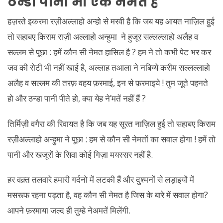
ठन्डा पानी भी एक नेमत है
हज़रते इकरमा रज़ीअल्लाहो अन्हो से मरवी है कि जब यह आयत नाज़िल हुई
तो सहाबए किराम राज़ी अल्लाहो अन्हुमा ने हुजूर सल्लल्लाहो अलैह व
सल्लम से पूछा : हमें कौन सी नेमत हासिल है ? हम ने तो कभी पेट भर कर
जव की रोटी भी नहीं खाई है, अल्लाह तआला ने नबिय्ये करीम सल्लल्लाहो
अलैह व सल्लम की तरफ़ वहय फ़रमाई, इन से फ़रमाइये ! तुम जूते पहनते
हो और ठन्डा पानी पीते हो, क्या येह ने’मतें नहीं हैं ?
तिर्मिज़ी वगैरा की रिवायत है कि जब यह सूरत नाज़िल हुई तो सहाबए किराम
रज़ीअल्लाहो अन्हुमा ने पूछा : हम से कौन सी नेमतों का सवाल होगा ! हमें तो
पानी और खजूरों के सिवा कोई गिज़ा मयस्सर नहीं है.
हर वक़्त तलवारे हमारी गर्दनो में लटकी हैं और दुश्मनों से लड़ाइयों में
मसरूफ रहना पड़ता है, वह कौन सी नेमत है जिस के बारे में सवाल होगा?
आपने फ़रमाया जल्द ही तुम्हे नेअमतें मिलेंगी.