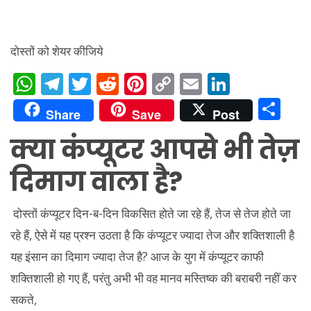
दोस्तों को शेयर कीजिये
W
T
T
R
Pi
C
E
Li
h
el
w
e
nt
o
m
n
S
Share
Save
Post
at
e
itt
d
er
p
ai
k
h
क्या कंप्यूटर आपसे भी तेज़
s
gr
er
di
e
y
l
e
ar
A
a
t
st
Li
dI
e
दिमाग वाला है?
p
m
n
n
p
k
दोस्तों कंप्यूटर दिन-ब-दिन विकसित होते जा रहे हैं, तेज से तेज होते जा
रहे हैं, ऐसे में यह प्रश्न उठता है कि कंप्यूटर ज्यादा तेज और शक्तिशाली है
यह इंसान का दिमाग ज्यादा तेज है? आज के युग में कंप्यूटर काफी
शक्तिशाली हो गए हैं, परंतु अभी भी वह मानव मस्तिष्क की बराबरी नहीं कर
सकते,