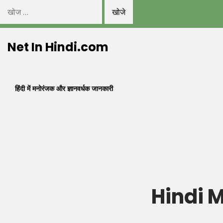
निम्न
को
Skip
खोजें:
Net In Hindi.com
to
content
हिंदी में मनोरंजक और ज्ञानवर्धक जानकारी
Hindi M