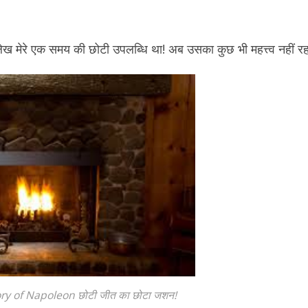
ेख मेरे एक समय की छोटी उपलब्धि था! अब उसका कुछ भी महत्त्व नहीं रह 
ry of Napoleon छोटी जीत का छोटा जशन!