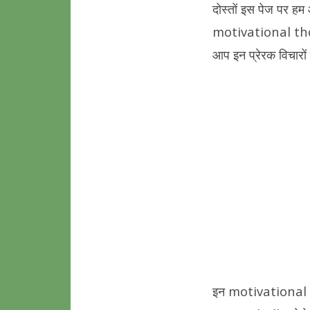
s
gr
e
दोस्तों इस पेज पर ह
A
a
motivational thoug
p
m
आप इन प्रेरक विचार
p
इन motivational