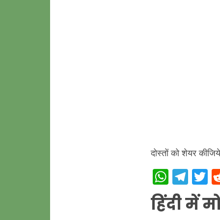
दोस्तों को शेयर कीजिय
W
T
T
h
el
w
हिंदी में
at
e
it