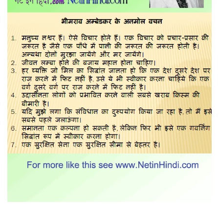
के
अनमोल
वचन