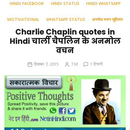
HINDI FACEBOOK
HINDI STATUS
HINDI WHATSAPP
MOTIVATIONAL
WHATSAPP STATUS
अनमोल वचन सुविचार
Charlie Chaplin quotes in
Hindi चार्ली चैपलिन के अनमोल
वचन
Charlie
दिसम्बर 7, 2015
TM
1 टिप्पणी
Chaplin
quotes
in
Hindi
चार्ली
चैपलिन
के
अनमोल
वचन