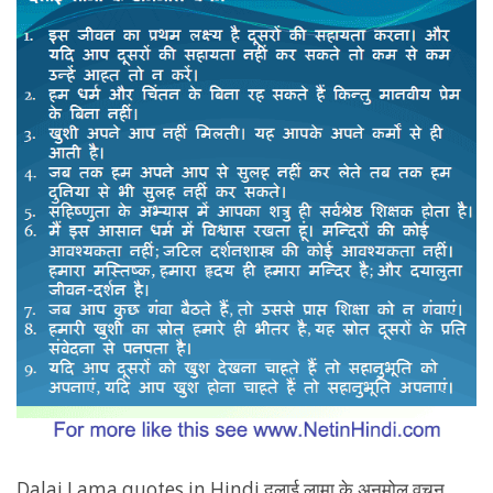
अनमोल
वचन
Dalai Lama quotes in Hindi दलाई लामा के अनमोल वचन