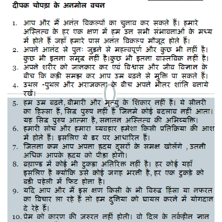
के
अनमोल
वचन