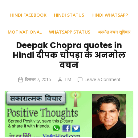
HINDI FACEBOOK
HINDI STATUS
HINDI WHATSAPP
MOTIVATIONAL
WHATSAPP STATUS
अनमोल वचन सुविचार
Deepak Chopra quotes in
Hindi दीपक चोपड़ा के अनमोल
वचन
on
दिसम्बर 7, 2015
TM
Leave a Comment
Deepak
Chopra
quotes
in
Hindi
दीपक
चोपड़ा