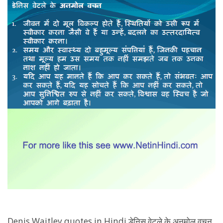
अनमोल
वचन
Denis Waitley quotes in Hindi डेनिस वेटले के अनमोल वचन