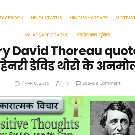
 FACEBOOK
HINDI STATUS
HINDI WHATSAPP
MOTIVA
WHATSAPP STATUS
अनमोल वचन सुविचार
y David Thoreau quot
 हेनरी डेविड थोरो के अनम
on
दिसम्बर 8, 2015
TM
Leave a Comment
Henry
David
Thore
quotes
in
Hindi