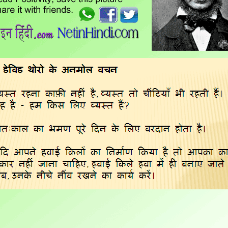
हेनरी
डेविड
थोरो
के
अनमोल
वचन