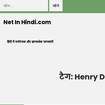
निम्न
को
Skip
खोजें:
Net In Hindi.com
to
content
हिंदी में मनोरंजक और ज्ञानवर्धक जानकारी
टैग:
Henry D