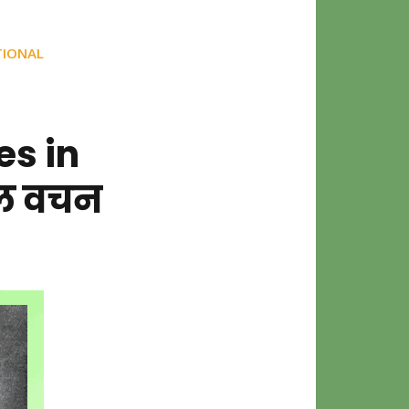
TIONAL
es in
ोल वचन
au