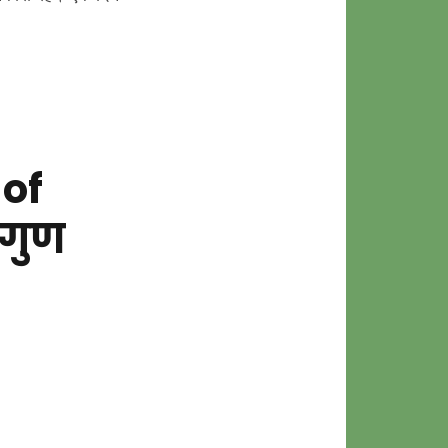
 of
 गुण
ional
on