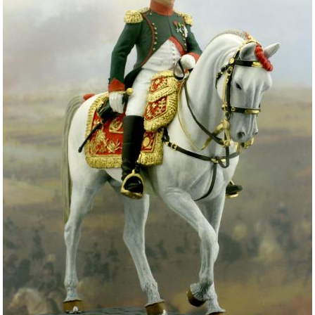
एक
अच्छे
लीडर
के
गुण